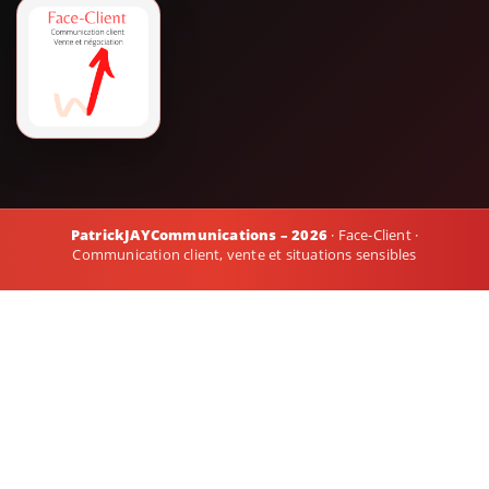
PatrickJAYCommunications – 2026
· Face-Client ·
Communication client, vente et situations sensibles