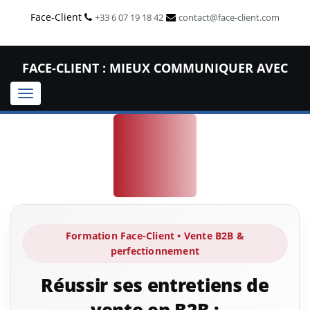
Face-Client
+33 6 07 19 18 42
contact@face-client.com
FACE-CLIENT : MIEUX COMMUNIQUER AVEC
Toggle
VOS CLIENTS !
navigation
Formation Face-Client • Vente B2B &
perfectionnement
Réussir ses entretiens de