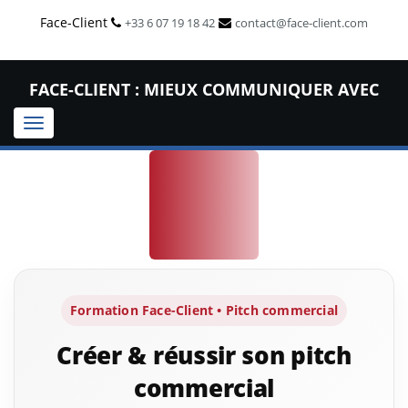
Face-Client
+33 6 07 19 18 42
contact@face-client.com
FACE-CLIENT : MIEUX COMMUNIQUER AVEC
Toggle
VOS CLIENTS !
navigation
Formation Face-Client • Pitch commercial
Créer & réussir son pitch
commercial